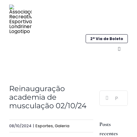
Ir
para
o
conteúdo
2ª Via de Boleto
Alternar
navega
Home
View
Institucional
Reinauguração
Larger
Buscar
academia de
Image
Galeria
resultados
musculação 02/10/24
para:
Esportes
Posts
08/10/2024
|
Esportes
,
Galeria
Sociocultural
recentes