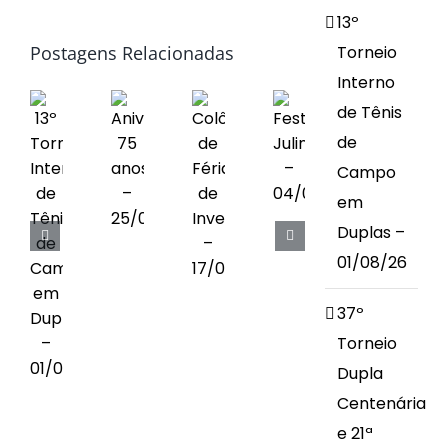
13º
Obras
Postagens Relacionadas
Torneio
Interno
Contato
de Tênis
de
Campo
em
Duplas –
01/08/26
37º
Torneio
Dupla
Centenária
e 21ª