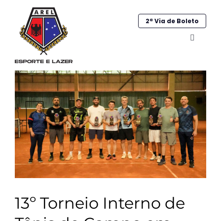
Ir
para
2ª Via de Boleto
o
Alternar
conteúdo
navega
Home
Institucional
Galeria
Esportes
Sociocultural
Obras
13º Torneio Interno de
Contato