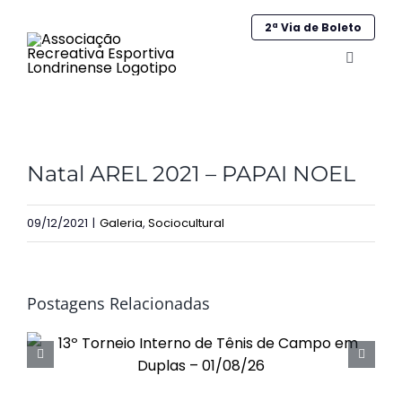
Ir
2ª Via de Boleto
para
o
Alternar
navega
conteúdo
Home
View
Institucional
Natal AREL 2021 – PAPAI NOEL
Larger
Image
Galeria
09/12/2021
|
Galeria
,
Sociocultural
Esportes
Sociocultural
Postagens Relacionadas
Obras
Contato