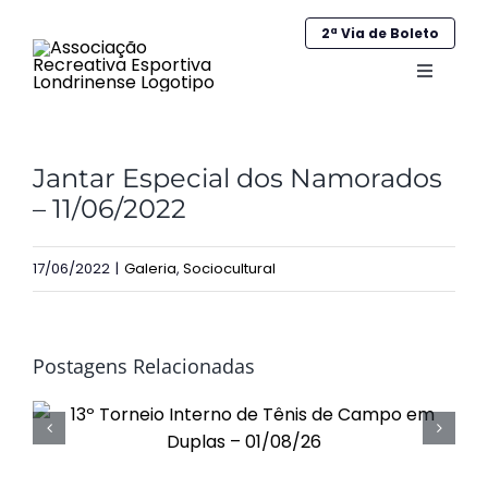
Ir
2ª Via de Boleto
para
o
Alternar
navega
conteúdo
Home
Jantar Especial dos Namorados
Institucional
– 11/06/2022
Galeria
17/06/2022
|
Galeria
,
Sociocultural
Esportes
Sociocultural
Postagens Relacionadas
Obras
Contato