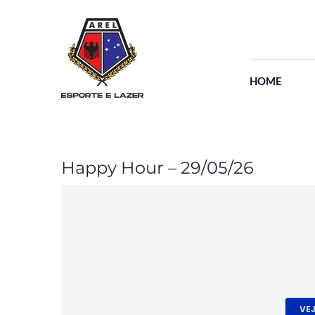
Ir
para
o
conteúdo
HOME
View
Happy Hour – 29/05/26
Larger
Image
VE