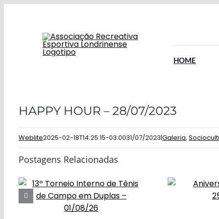
Ir
para
o
conteúdo
HOME
HAPPY HOUR – 28/07/2023
Weblite
2025-02-18T14:25:15-03:00
31/07/2023
|
Galeria
,
Sociocult
Postagens Relacionadas