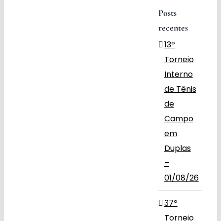
Posts
Obras
recentes
13º
Contato
Torneio
Interno
de Tênis
de
Campo
em
Duplas
–
01/08/26
37º
Torneio