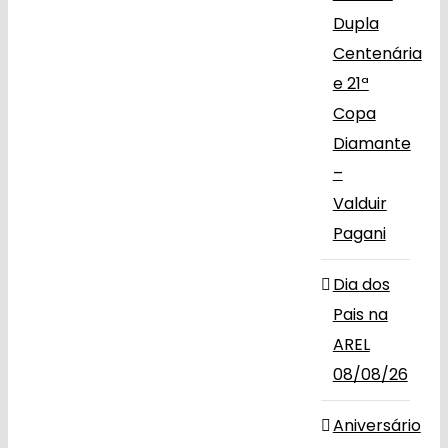
Dupla
Centenária
e 21ª
Copa
Diamante
–
Valduir
Pagani
Dia dos
Pais na
AREL
08/08/26
Aniversário