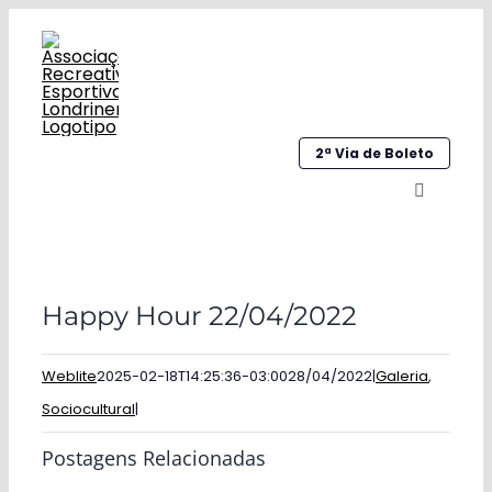
Ir
para
o
conteúdo
2ª Via de Boleto
Alternar
navegaç
Home
Happy Hour 22/04/2022
Institucional
Galeria
Weblite
2025-02-18T14:25:36-03:00
28/04/2022
|
Galeria
,
Sociocultural
|
Esportes
Postagens Relacionadas
Sociocultural