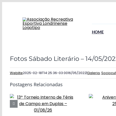
Ir
para
o
conteúdo
HOME
Fotos Sábado Literário – 14/05/202
Weblite
2025-02-18T14:25:36-03:00
16/05/2022
|
Galeria
,
Sociocul
Postagens Relacionadas