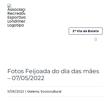
Ir
para
o
conteúdo
2ª Via de Boleto
Alternar
navega
Home
View
Institucional
Fotos Feijoada do dia das mães
Larger
– 07/05/2022
Image
Galeria
11/05/2022
|
Galeria
,
Sociocultural
Esportes
Sociocultural