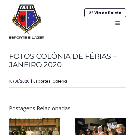
Ir
para
2ª Via de Boleto
o
Alternar
conteúdo
navega
Home
FOTOS COLÔNIA DE FÉRIAS –
Institucional
JANEIRO 2020
Galeria
16/01/2020
|
Esportes
,
Galeria
Esportes
Sociocultural
Postagens Relacionadas
Obras
Contato