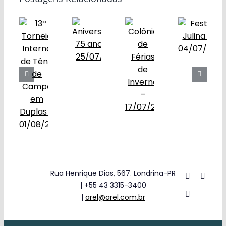
Obras
Contato
Rua Henrique Dias, 567. Londrina-PR
| +55 43 3315-3400
|
arel@arel.com.br