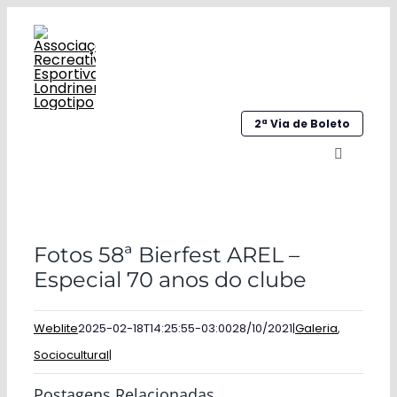
Ir
para
o
conteúdo
2ª Via de Boleto
Alternar
navegaç
Home
Fotos 58ª Bierfest AREL –
Institucional
Especial 70 anos do clube
Galeria
Weblite
2025-02-18T14:25:55-03:00
28/10/2021
|
Galeria
,
Esportes
Sociocultural
|
Sociocultural
Postagens Relacionadas