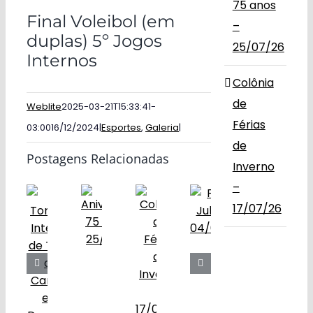
75 anos
Final Voleibol (em
–
duplas) 5º Jogos
25/07/26
Internos
Colônia
de
Weblite
2025-03-21T15:33:41-
Férias
03:00
16/12/2024
|
Esportes
,
Galeria
|
de
Postagens Relacionadas
Inverno
–
17/07/26