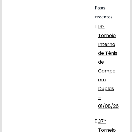
Posts
Obras
recentes
13º
Contato
Torneio
Interno
de Tênis
de
Campo
em
Duplas
–
01/08/26
37º
Torneio