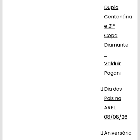
Dupla
Centenária
e 21ª
Copa
Diamante
–
Valduir
Pagani
Dia dos
Pais na
AREL
08/08/26
Aniversário