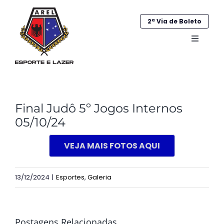
Ir
para
2ª Via de Boleto
o
Alternar
conteúdo
navega
Home
View
Institucional
Final Judô 5º Jogos Internos
Larger
05/10/24
Galeria
Image
VEJA MAIS FOTOS AQUI
Esportes
Sociocultural
13/12/2024
|
Esportes
,
Galeria
Obras
Postagens Relacionadas
Contato