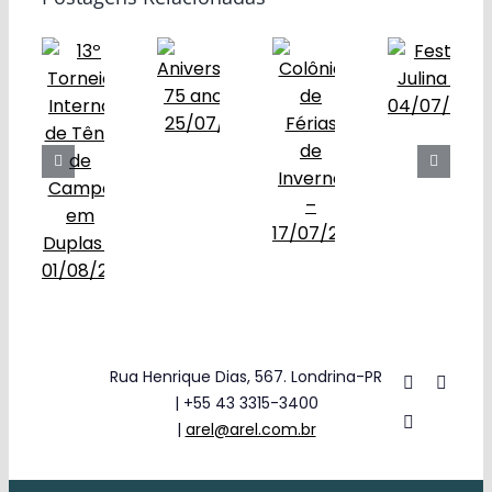
Obras
Contato
Rua Henrique Dias, 567. Londrina-PR
| +55 43 3315-3400
|
arel@arel.com.br