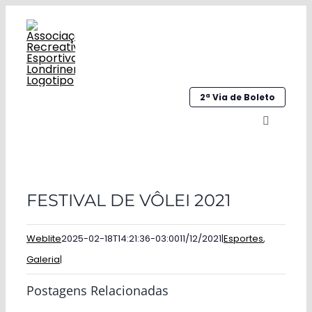
Ir
para
o
conteúdo
2ª Via de Boleto
Alternar
navegaç
Home
FESTIVAL DE VÔLEI 2021
Institucional
Galeria
Weblite
2025-02-18T14:21:36-03:00
11/12/2021
|
Esportes
,
Galeria
|
Esportes
Postagens Relacionadas
Sociocultural