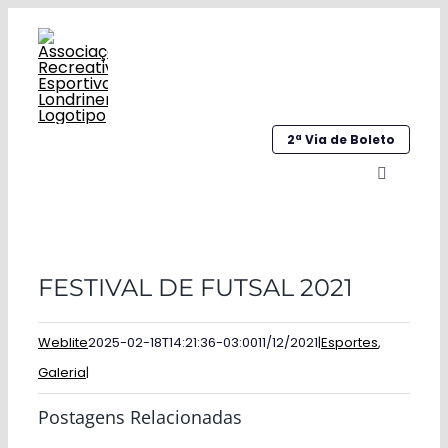
Ir
para
o
conteúdo
2ª Via de Boleto
Alternar
navegaç
Home
FESTIVAL DE FUTSAL 2021
Institucional
Galeria
Weblite
2025-02-18T14:21:36-03:00
11/12/2021
|
Esportes
,
Galeria
|
Esportes
Postagens Relacionadas
Sociocultural