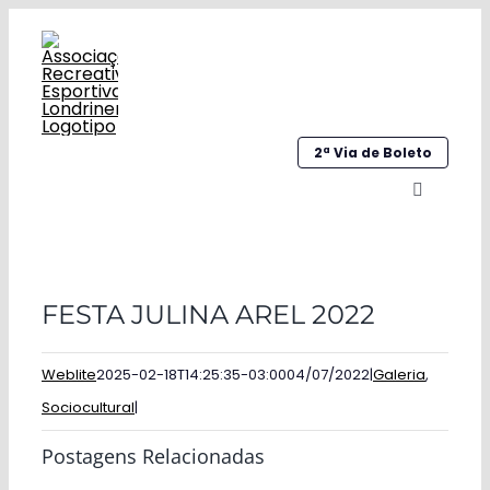
Ir
para
o
conteúdo
2ª Via de Boleto
Alternar
navegaç
Home
FESTA JULINA AREL 2022
Institucional
Galeria
Weblite
2025-02-18T14:25:35-03:00
04/07/2022
|
Galeria
,
Sociocultural
|
Esportes
Postagens Relacionadas
Sociocultural