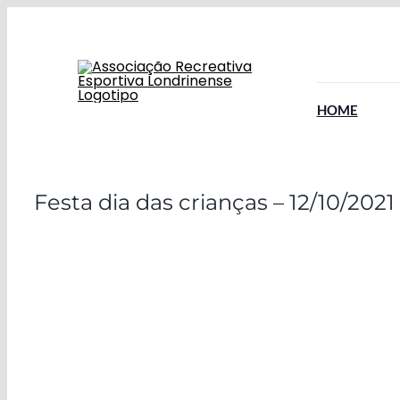
Ir
para
o
conteúdo
HOME
Festa dia das crianças – 12/10/202