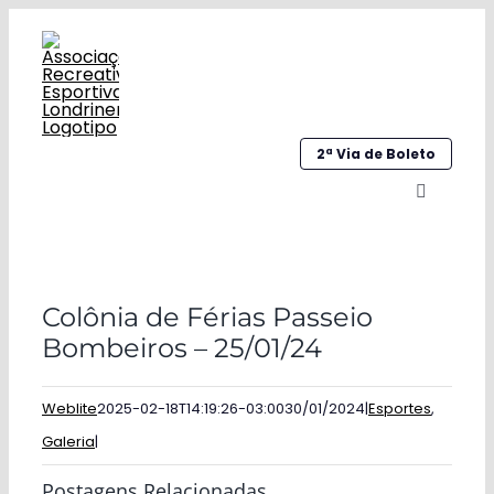
Ir
para
o
conteúdo
2ª Via de Boleto
Alternar
navegaç
Home
Colônia de Férias Passeio
Institucional
Bombeiros – 25/01/24
Galeria
Weblite
2025-02-18T14:19:26-03:00
30/01/2024
|
Esportes
,
Esportes
Galeria
|
Sociocultural
Postagens Relacionadas