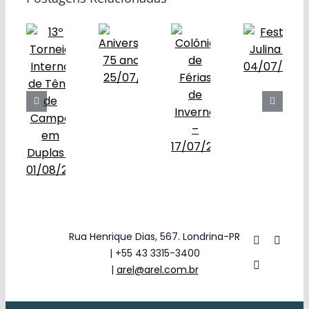
Obras
Contato
Rua Henrique Dias, 567. Londrina-PR
| +55 43 3315-3400
|
arel@arel.com.br