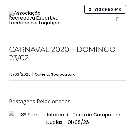
Ir
2ª Via de Boleto
para
o
Alternar
navega
conteúdo
Home
CARNAVAL 2020 – DOMINGO
Institucional
23/02
Galeria
10/03/2020
|
Galeria
,
Sociocultural
Esportes
Sociocultural
Postagens Relacionadas
Obras
Contato