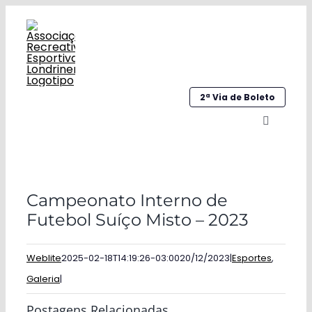
Ir
para
o
conteúdo
2ª Via de Boleto
Alternar
navegaç
Home
Campeonato Interno de
Institucional
Futebol Suíço Misto – 2023
Galeria
Weblite
2025-02-18T14:19:26-03:00
20/12/2023
|
Esportes
,
Esportes
Galeria
|
Sociocultural
Postagens Relacionadas