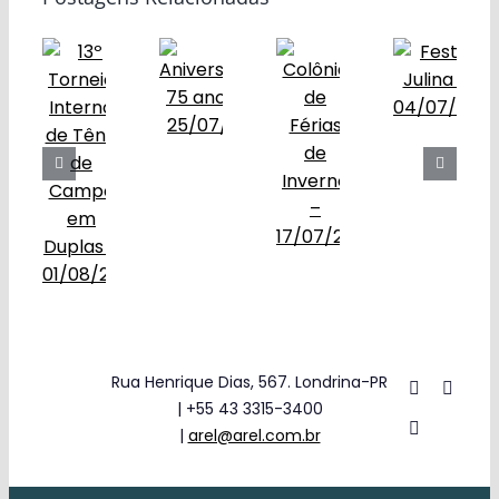
Obras
Contato
Rua Henrique Dias, 567. Londrina-PR
| +55 43 3315-3400
|
arel@arel.com.br