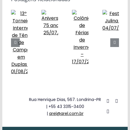
Obras
Contato
Rua Henrique Dias, 567. Londrina-PR
| +55 43 3315-3400
|
arel@arel.com.br