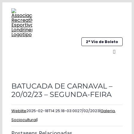
Ir
para
o
conteúdo
2ª Via de Boleto
Alternar
navegaç
Home
BATUCADA DE CARNAVAL –
Institucional
20/02/23 – SEGUNDA-FEIRA
Galeria
Weblite
2025-02-18T14:25:18-03:00
27/02/2023
|
Galeria
,
Esportes
Sociocultural
|
Sociocultural
Postagens Relacionadas