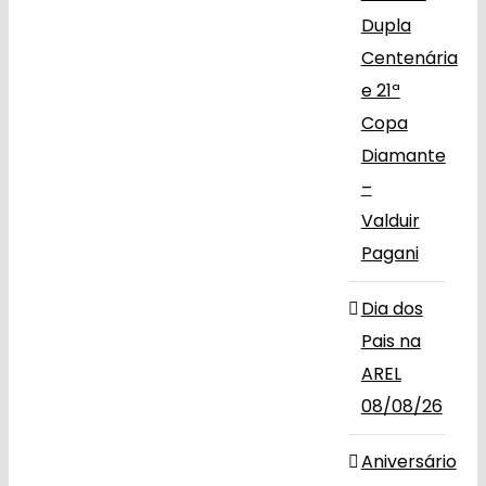
Dupla
Centenária
e 21ª
Copa
Diamante
–
Valduir
Pagani
Dia dos
Pais na
AREL
08/08/26
Aniversário