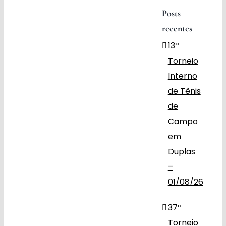
Posts
Obras
recentes
13º
Contato
Torneio
Interno
de Tênis
de
Campo
em
Duplas
–
01/08/26
37º
Torneio