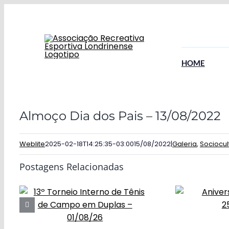
Ir
para
o
conteúdo
HOME
Almoço Dia dos Pais – 13/08/2022
Weblite
2025-02-18T14:25:35-03:00
15/08/2022
|
Galeria
,
Sociocul
Postagens Relacionadas