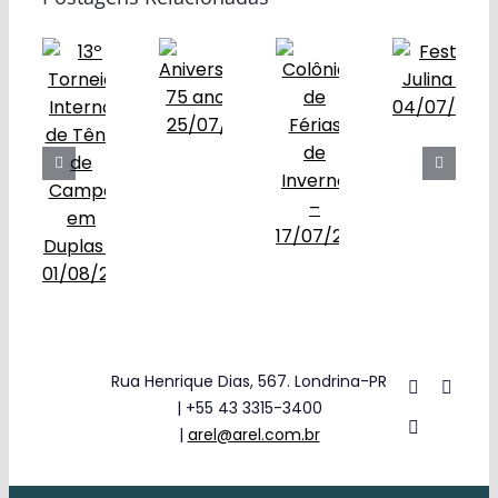
Obras
Contato
Rua Henrique Dias, 567. Londrina-PR
| +55 43 3315-3400
|
arel@arel.com.br