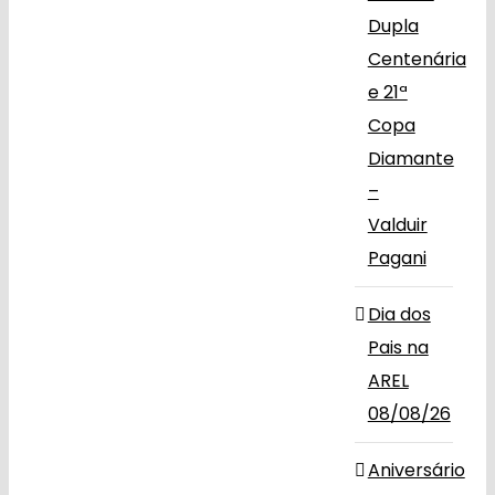
Dupla
Centenária
e 21ª
Copa
Diamante
–
Valduir
Pagani
Dia dos
Pais na
AREL
08/08/26
Aniversário