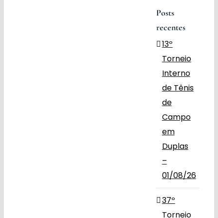
Posts
Obras
recentes
13º
Contato
Torneio
Interno
de Tênis
de
Campo
em
Duplas
–
01/08/26
37º
Torneio