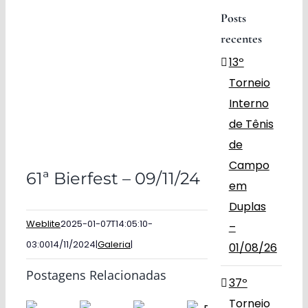
Posts
Obras
recentes
13º
Contato
Torneio
Interno
de Tênis
de
Campo
61ª Bierfest – 09/11/24
em
Duplas
Weblite
2025-01-07T14:05:10-
–
03:00
14/11/2024
|
Galeria
|
01/08/26
Postagens Relacionadas
37º
Torneio