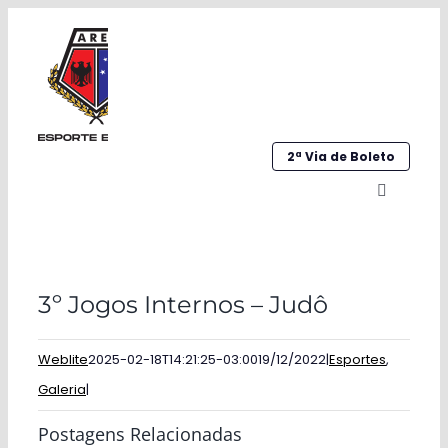
Ir
para
o
conteúdo
2ª Via de Boleto
Alternar
navegaç
Home
3º Jogos Internos – Judô
Institucional
Galeria
Weblite
2025-02-18T14:21:25-03:00
19/12/2022
|
Esportes
,
Galeria
|
Esportes
Postagens Relacionadas