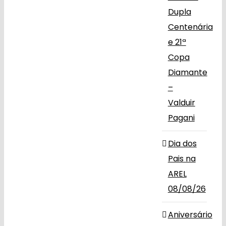
Dupla
Centenária
e 21ª
Copa
Diamante
–
Valduir
Pagani
Dia dos
Pais na
AREL
08/08/26
Aniversário