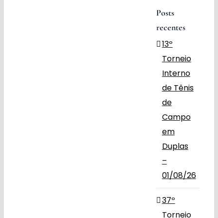
Posts
Obras
recentes
13º
Contato
Torneio
Interno
de Tênis
de
Campo
em
Duplas
–
01/08/26
37º
Torneio