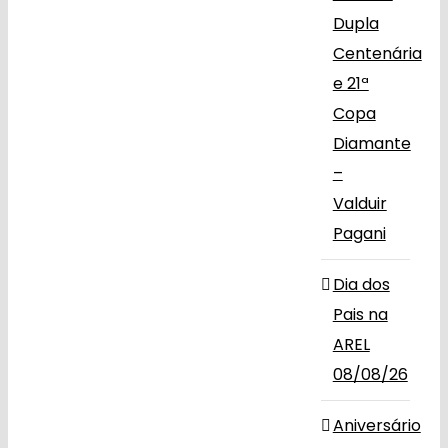
Dupla
Centenária
e 21ª
Copa
Diamante
–
Valduir
Pagani
Dia dos
Pais na
AREL
08/08/26
Aniversário