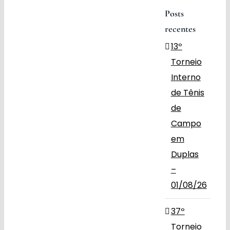
Posts
Obras
recentes
13º
Contato
Torneio
Interno
de Tênis
de
Campo
em
Duplas
–
01/08/26
37º
Torneio