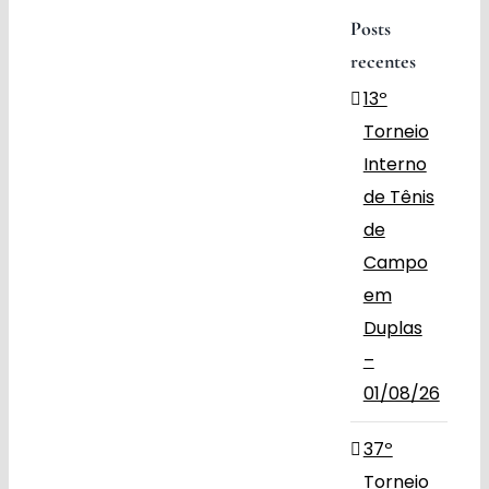
Posts
Obras
recentes
13º
Contato
Torneio
Interno
de Tênis
de
Campo
em
Duplas
–
01/08/26
37º
Torneio