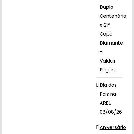
Dupla
Centenária
e 21ª
Copa
Diamante
–
Valduir
Pagani
Dia dos
Pais na
AREL
08/08/26
Aniversário