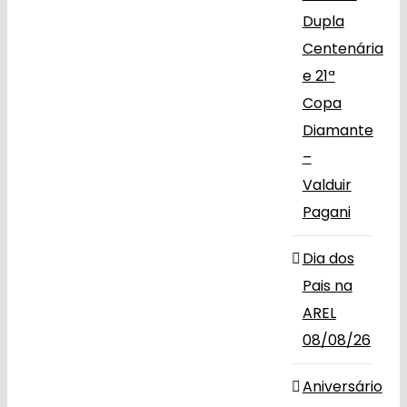
Dupla
Centenária
e 21ª
Copa
Diamante
–
Valduir
Pagani
Dia dos
Pais na
AREL
08/08/26
Aniversário