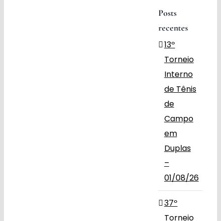
Posts
Obras
recentes
13º
Contato
Torneio
Interno
de Tênis
de
Campo
em
Duplas
–
01/08/26
37º
Torneio