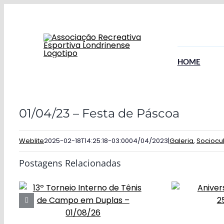
Ir
para
o
conteúdo
HOME
01/04/23 – Festa de Páscoa
Weblite
2025-02-18T14:25:18-03:00
04/04/2023
|
Galeria
,
Sociocul
Postagens Relacionadas