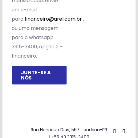
mensalidade, envie
um e-mail
para
financeiro@arel.com.br
,
ou uma mensagem
para o whatsapp
3315-3400, opção 2 –
financeiro.
JUNTE-SE A
NÓS
Rua Henrique Dias, 567. Londrina-PR
| +55 43 3315-3400