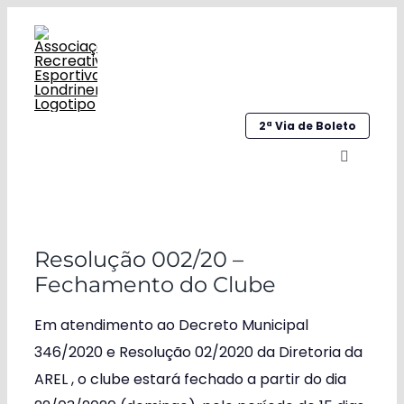
Ir
para
o
conteúdo
2ª Via de Boleto
Alternar
navegaç
Home
Resolução 002/20 –
Institucional
Fechamento do Clube
Galeria
Em atendimento ao Decreto Municipal
346/2020 e Resolução 02/2020 da Diretoria da
Esportes
AREL , o clube estará fechado a partir do dia
Sociocultural