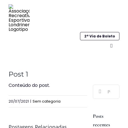
Ir
para
o
conteúdo
2ª Via de Boleto
Alternar
navega
Home
Post 1
Institucional
Conteúdo do post.
Buscar
Galeria
resultados
20/07/2021
|
Sem categoria
para:
Esportes
Posts
Sociocultural
recentes
Postagens Relacionadas