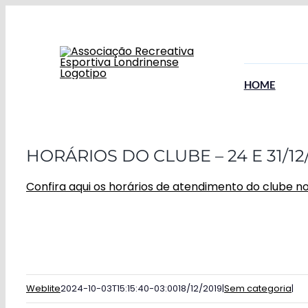
Ir
para
o
conteúdo
HOME
HORÁRIOS DO CLUBE – 24 E 31/12
Confira aqui os horários de atendimento do clube nos
Weblite
2024-10-03T15:15:40-03:00
18/12/2019
|
Sem categoria
|