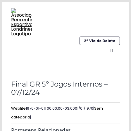
Ir
para
o
conteúdo
2ª Via de Boleto
Alternar
navegaç
Home
Final GR 5º Jogos Internos –
Institucional
07/12/24
Galeria
Weblite
1970-01-01T00:00:00-03:00
01/01/1970
|
Sem
Esportes
categoria
|
Sociocultural
Postagens Relacionadas