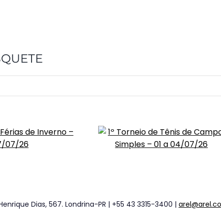
ASQUETE
Henrique Dias, 567. Londrina-PR | +55 43 3315-3400 |
arel@arel.c