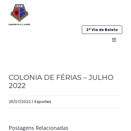
Ir
para
o
conteúdo
2ª Via de Boleto
Alternar
navega
Home
View
Institucional
COLONIA DE FÉRIAS – JULHO
Larger
2022
Image
Galeria
25/07/2022
|
Esportes
Esportes
Sociocultural
Postagens Relacionadas