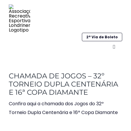
Ir
para
o
conteúdo
2ª Via de Boleto
Alternar
navega
Home
CHAMADA DE JOGOS – 32º
Institucional
TORNEIO DUPLA CENTENÁRIA
E 16ª COPA DIAMANTE
Galeria
Confira aqui a chamada dos Jogos do 32º
Esportes
Torneio Dupla Centenária e 16ª Copa Diamante
Sociocultural