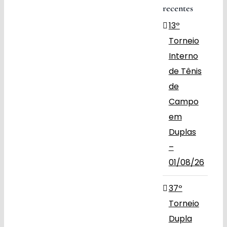
recentes
Obras
13º
Contato
Torneio
Interno
de Tênis
de
Campo
em
Duplas
–
01/08/26
37º
Torneio
Dupla