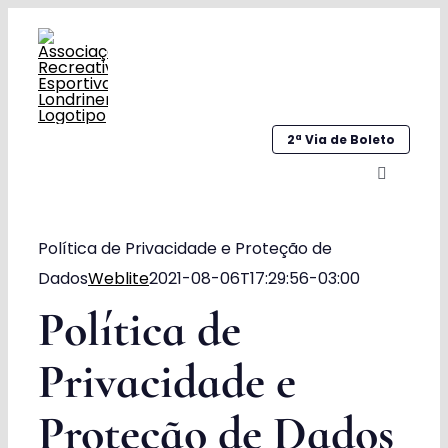
Ir
para
o
conteúdo
2ª Via de Boleto
Alternar
navegaç
Home
Política de Privacidade e Proteção de
Dados
Weblite
2021-08-06T17:29:56-03:00
Institucional
Política de
Galeria
Privacidade e
Esportes
Proteção de Dados
Sociocultural